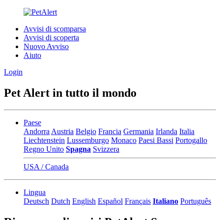
Avvisi di scomparsa
Avvisi di scoperta
Nuovo Avviso
Aiuto
Login
Pet Alert in tutto il mondo
Paese
Andorra
Austria
Belgio
Francia
Germania
Irlanda
Italia
Liechtenstein
Lussemburgo
Monaco
Paesi Bassi
Portogallo
Regno Unito
Spagna
Svizzera
USA / Canada
Lingua
Deutsch
Dutch
English
Español
Français
Italiano
Português